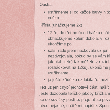
Ouška:
ustřihneme si od každé barvy ni
ouško
Křídla (uháčkujeme 2x)
12 řo, do třetího řo od háčku uhá
obháčkujeme kolem dokola, v rozí
ukončíme po
salší řadu jsem háčkovala už jen 
nezdvojovala, pokud by se vám kř
jak utahujete) tak můžete v rozích
rozháčkovat na 12ks), ukončíme
ustřihneme
já ještě křidélko ozdobila řo mezi
Teď už jen chybí jednotlivé části naší
ještě dozdobila tělíčko jakoby křížkam
se do sovičky pustíte, přeji, ať se p
něco nejasné, určitě mi napište. Spou