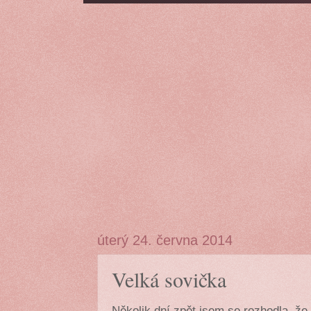
úterý 24. června 2014
Velká sovička
Několik dní zpět jsem se rozhodla, ž