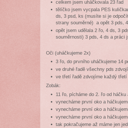
celkem jsem uháčkovala 23 řad
tělíčko jsem vycpala PES kuličkam
ds, 3 psd, ks (musíte si je odpočí
strany souměrné) a opět 3 pds, 4
opět jsem udělala 2 řo, 4 ds, 3 pd
souměrnosti) 3 pds, 4 ds a práci 
Oči (uháčkujeme 2x)
3 řo, do prvního uháčkujeme 14 p
ve druhé řadě všechny pds zdvoj
ve třetí řadě zdvojíme každý tře
Zobák:
11 řo, pícháme do 2. řo od háčku
vynecháme první oko a háčkujem
vynecháme první oko a háčkujem
vynecháme první oko a háčkujem
tak pokračujeme až máme jen jed