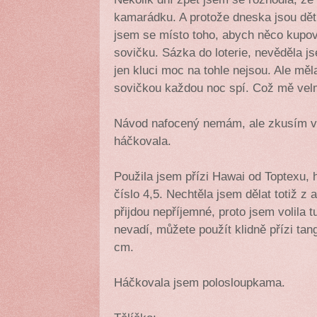
kamarádku. A protože dneska jsou dět
jsem se místo toho, abych něco kupov
sovičku. Sázka do loterie, nevěděla js
jen kluci moc na tohle nejsou. Ale mě
sovičkou každou noc spí. Což mě velm
Návod nafocený nemám, ale zkusím vá
háčkovala.
Použila jsem přízi Hawai od Toptexu,
číslo 4,5. Nechtěla jsem dělat totiž z 
přijdou nepříjemné, proto jsem volila 
nevadí, můžete použít klidně přízi ta
cm.
Háčkovala jsem polosloupkama.