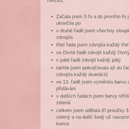
Tělíčko:
Začala jsem 3 řo a do prvního řo
ukončila po
v druhé řadě jsem všechny sloup
zdvojila
třetí řada jsem zdvojila každý třet
ve čtvrté řadě zdvojit každý čtvrt
v páté řadě zdvojit každý pátý
takhle jsem pokračovala až do řa
zdvojila každý dvanáctý
ve 13. řadě jsem vyměnila barvu 
přidávání
v dalších řadách jsem barvy stříd
zelená
celkem jsem udělala tři proužky š
zelený a na další šedý už navazo
konce